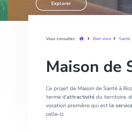
T
Explorer
g
n
e
r
u
a
u
p
y
t
p
a
è
r
i
r
g
e
o
i
e
Vous consultez :
Bien vivre
Santé
n
n
p
c
Maison de 
r
i
i
p
n
a
Ce projet de Maison de Santé à B
c
l
terme d’
attractivité
du territoire, 
i
vocation première qui est
le servic
p
celle-ci.
a
l