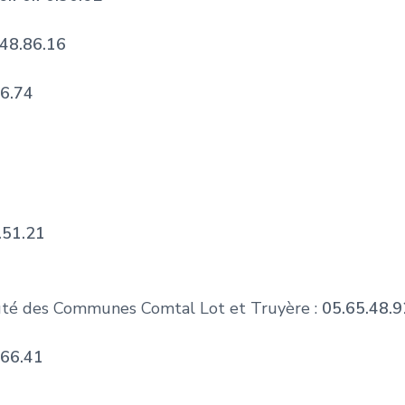
.48.86.16
76.74
.51.21
é des Communes Comtal Lot et Truyère :
05.65.48.9
.66.41