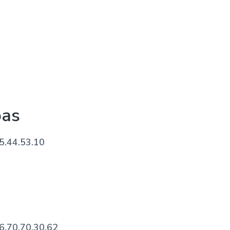
bas
5.44.53.10
6.70.70.30.62