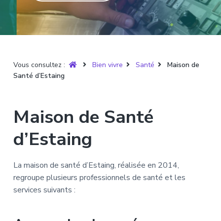
T
t
p
a
r
i
r
g
u
y
o
i
e
è
n
n
r
p
c
e
Vous consultez :
Bien vivre
Santé
Maison de
r
i
Santé d’Estaing
i
p
n
a
c
l
Maison de Santé
i
p
d’Estaing
a
l
La maison de santé d’Estaing, réalisée en 2014,
e
regroupe plusieurs professionnels de santé et les
services suivants :