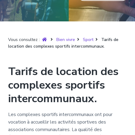
T
t
p
a
r
i
r
g
u
y
o
i
e
è
n
n
r
p
c
e
Vous consultez :
Bien vivre
Sport
Tarifs de
r
i
location des complexes sportifs intercommunaux.
i
p
n
a
c
l
Tarifs de location des
i
p
complexes sportifs
a
l
intercommunaux.
e
Les complexes sportifs intercommunaux ont pour
vocation à accueillir les activités sportives des
associations communautaires. La qualité des