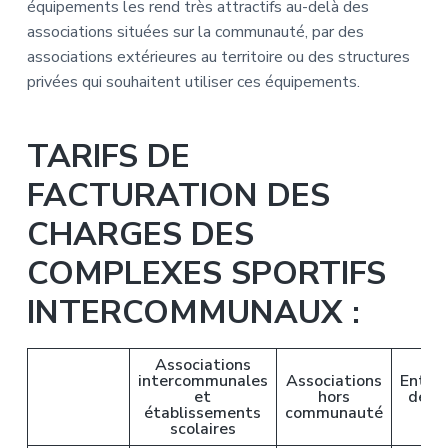
équipements les rend très attractifs au-delà des
associations situées sur la communauté, par des
associations extérieures au territoire ou des structures
privées qui souhaitent utiliser ces équipements.
TARIFS DE
FACTURATION DES
CHARGES DES
COMPLEXES SPORTIFS
INTERCOMMUNAUX :
Associations
intercommunales
Associations
Entrep
et
hors
de l
établissements
communauté
(f
scolaires