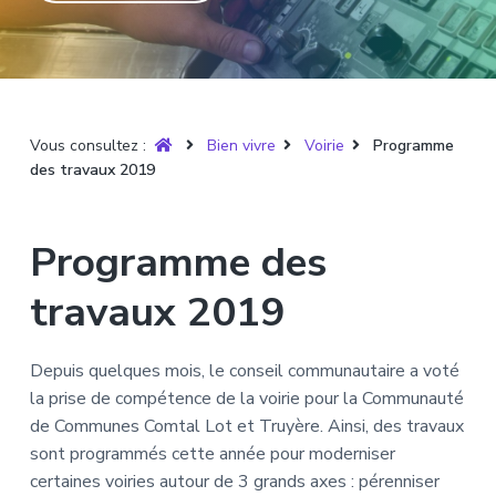
T
t
p
a
r
i
r
g
u
y
o
i
e
è
n
n
r
p
c
e
Vous consultez :
Bien vivre
Voirie
Programme
r
i
des travaux 2019
i
p
n
a
c
l
Programme des
i
p
travaux 2019
a
l
Depuis quelques mois, le conseil communautaire a voté
e
la prise de compétence de la voirie pour la Communauté
de Communes Comtal Lot et Truyère. Ainsi, des travaux
sont programmés cette année pour moderniser
certaines voiries autour de 3 grands axes : pérenniser