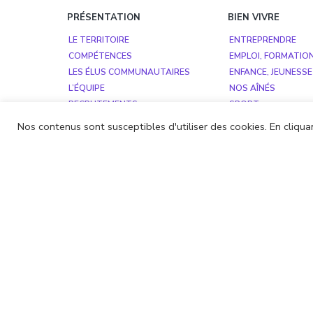
PRÉSENTATION
BIEN VIVRE
LE TERRITOIRE
ENTREPRENDRE
COMPÉTENCES
EMPLOI, FORMATIO
LES ÉLUS COMMUNAUTAIRES
ENFANCE, JEUNESSE
L’ÉQUIPE
NOS AÎNÉS
RECRUTEMENTS
SPORT
COMMISSIONS
SANTÉ
Nos contenus sont susceptibles d'utiliser des cookies. En cliquan
BUDGET
SE DÉPLACER
ASSAINISSEMENT C
ASSAINISSEMENT N
GESTION DES DÉCH
VOIRIE
HABITAT
Contact
Page Facebook
Instagram
Yout