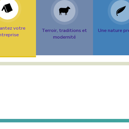
antez votre
Terroir, traditions et
Une nature pr
ntreprise
modernité