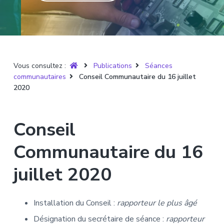
T
t
p
a
r
i
r
g
u
y
o
i
e
è
n
n
r
p
c
e
Vous consultez :
Publications
Séances
r
i
communautaires
Conseil Communautaire du 16 juillet
i
p
2020
n
a
c
l
i
Conseil
p
a
Communautaire du 16
l
juillet 2020
e
Installation du Conseil :
rapporteur le plus âgé
Désignation du secrétaire de séance :
rapporteur