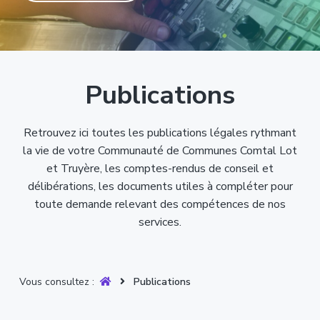
T
t
p
a
r
i
r
g
u
y
o
i
e
è
n
n
r
p
c
e
Publications
r
i
i
p
n
a
Retrouvez ici toutes les publications légales rythmant
c
l
la vie de votre Communauté de Communes Comtal Lot
i
et Truyère, les comptes-rendus de conseil et
p
délibérations, les documents utiles à compléter pour
a
toute demande relevant des compétences de nos
l
services.
e
Vous consultez :
Publications