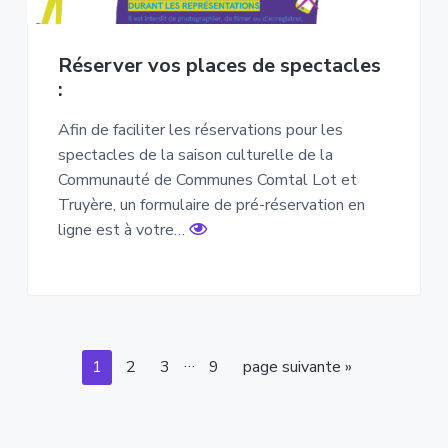
Réserver vos places de spectacles
:
Afin de faciliter les réservations pour les
spectacles de la saison culturelle de la
Communauté de Communes Comtal Lot et
Truyère, un formulaire de pré-réservation en
ligne est à votre…
Pages
…
Page
Page
Page
Page
Aller
1
2
3
9
page suivante »
provisoires
à
omises
la