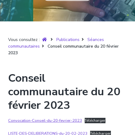
T
t
p
a
r
i
r
g
u
y
o
i
e
è
n
n
r
p
c
e
Vous consultez :
Publications
Séances
r
i
communautaires
Conseil communautaire du 20 février
i
p
2023
n
a
c
l
i
Conseil
p
a
communautaire du 20
l
février 2023
e
Convocation-Conseil-du-20-fevrier-2023
Télécharger
LISTE-DES-DELIBERATIONS-du-20-02-2023
Télécharger