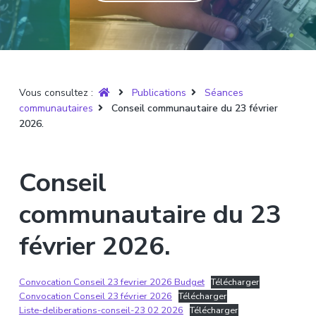
T
t
p
a
r
i
r
g
u
y
o
i
e
è
n
n
r
p
c
e
Vous consultez :
Publications
Séances
r
i
communautaires
Conseil communautaire du 23 février
i
p
2026.
n
a
c
l
i
Conseil
p
a
communautaire du 23
l
février 2026.
e
Convocation Conseil 23 fevrier 2026 Budget
Télécharger
Convocation Conseil 23 février 2026
Télécharger
Liste-deliberations-conseil-23 02 2026
Télécharger