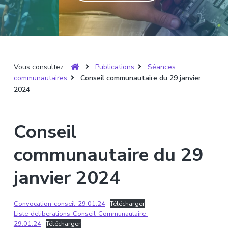
T
t
p
a
r
i
r
g
u
y
o
i
e
è
n
n
r
p
c
e
Vous consultez :
Publications
Séances
r
i
communautaires
Conseil communautaire du 29 janvier
i
p
2024
n
a
c
l
i
Conseil
p
a
communautaire du 29
l
janvier 2024
e
Convocation-conseil-29.01.24
Télécharger
Liste-deliberations-Conseil-Communautaire-
29.01.24
Télécharger