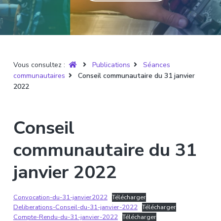
T
t
p
a
r
i
r
g
u
y
o
i
e
è
n
n
r
p
c
e
Vous consultez :
Publications
Séances
r
i
communautaires
Conseil communautaire du 31 janvier
i
p
2022
n
a
c
l
i
Conseil
p
a
communautaire du 31
l
janvier 2022
e
Convocation-du-31-janvier2022
Télécharger
Deliberations-Conseil-du-31-janvier-2022
Télécharger
Compte-Rendu-du-31-janvier-2022
Télécharger