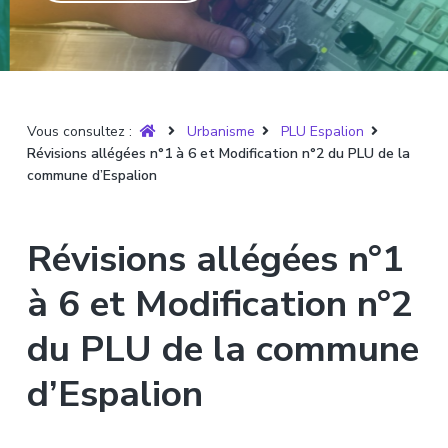
T
t
p
a
r
i
r
g
u
y
o
i
e
è
n
n
r
p
c
e
Vous consultez :
Urbanisme
PLU Espalion
r
i
Révisions allégées n°1 à 6 et Modification n°2 du PLU de la
i
p
commune d’Espalion
n
a
c
l
i
Révisions allégées n°1
p
a
à 6 et Modification n°2
l
du PLU de la commune
e
d’Espalion