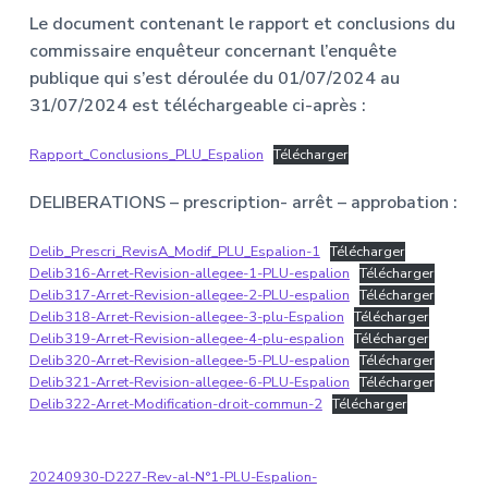
Le document contenant le rapport et conclusions du
commissaire enquêteur concernant l’enquête
publique qui s’est déroulée du 01/07/2024 au
31/07/2024 est téléchargeable ci-après :
Rapport_Conclusions_PLU_Espalion
Télécharger
DELIBERATIONS – prescription- arrêt – approbation :
Delib_Prescri_RevisA_Modif_PLU_Espalion-1
Télécharger
Delib316-Arret-Revision-allegee-1-PLU-espalion
Télécharger
Delib317-Arret-Revision-allegee-2-PLU-espalion
Télécharger
Delib318-Arret-Revision-allegee-3-plu-Espalion
Télécharger
Delib319-Arret-Revision-allegee-4-plu-espalion
Télécharger
Delib320-Arret-Revision-allegee-5-PLU-espalion
Télécharger
Delib321-Arret-Revision-allegee-6-PLU-Espalion
Télécharger
Delib322-Arret-Modification-droit-commun-2
Télécharger
20240930-D227-Rev-al-N°1-PLU-Espalion-