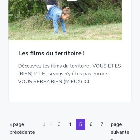
Les films du territoire !
Découvrez les films du territoire : VOUS ÊTES
(BIEN) ICI. Et si vous n’y êtes pas encore :
VOUS SEREZ BIEN (MIEUX) ICI.
Pages
…
Aller
Page
Page
Page
Page
Page
Page
Aller
«
page
1
3
4
5
6
7
page
provisoires
à
à
précédente
suivante
omises
la
la