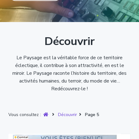
T
t
p
a
r
i
r
g
u
y
o
i
e
è
n
n
r
p
c
e
Découvrir
r
i
i
p
n
a
Le Paysage est la véritable force de ce territoire
c
l
éclectique, il contribue à son attractivité, en est le
i
miroir. Le Paysage raconte l’histoire du territoire, des
p
activités humaines, du terroir, du mode de vie…
a
Redécouvrez-le !
l
e
Vous consultez :
Découvrir
Page 5