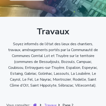
T
t
p
a
r
i
r
g
u
y
o
i
e
è
n
n
r
p
c
e
Travaux
r
i
i
p
n
a
Soyez informés de l’état des lieux des chantiers,
c
l
travaux, aménagements portés par la Communauté de
i
Communes Comtal Lot et Truyère sur le territoire
p
(communes de Bessuéjouls, Bozouls, Campuac,
a
Coubisou, Entraygues-sur-Truyère, Espalion, Espeyrac,
l
Estaing, Gabriac, Golinhac, Lassouts, La Loubière, Le
e
Cayrol, Le Fel, Le Nayrac, Montrozier, Rodelle, Saint
Côme d’Olt, Saint Hippolyte, Sébrazac, Villecomtal).
Vous consultez :
Travaux
Page 2