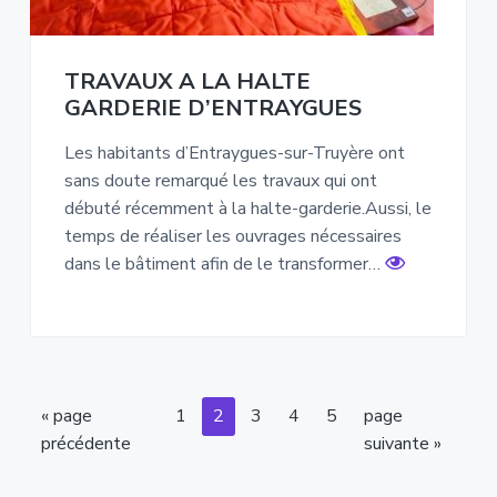
TRAVAUX A LA HALTE
GARDERIE D’ENTRAYGUES
Les habitants d’Entraygues-sur-Truyère ont
sans doute remarqué les travaux qui ont
débuté récemment à la halte-garderie.Aussi, le
temps de réaliser les ouvrages nécessaires
dans le bâtiment afin de le transformer…
Aller
Page
Page
Page
Page
Page
Aller
«
page
1
2
3
4
5
page
à
à
précédente
suivante »
la
la